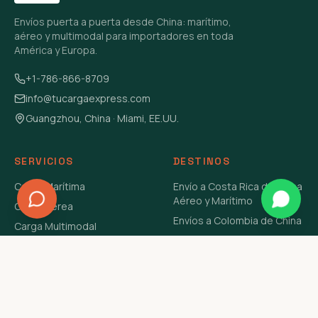
Envíos puerta a puerta desde China: marítimo,
aéreo y multimodal para importadores en toda
América y Europa.
+1-786-866-8709
info@tucargaexpress.com
Guangzhou, China · Miami, EE.UU.
SERVICIOS
DESTINOS
Carga Marítima
Envío a Costa Rica de China
Aéreo y Marítimo
Carga Aérea
Envíos a Colombia de China
Carga Multimodal
Envíos de Carga a
Carga Consolidada LCL
Venezuela de China Aéreo y
Carga Peligrosa
Marítimo
Envío de Contenedores
USA Aéreo y Marítimo
Envío a Guatemala de China