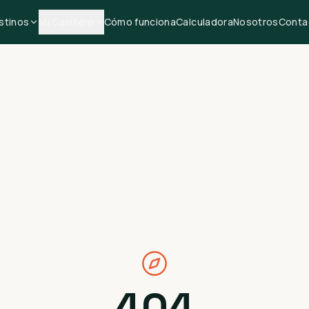
stinos
Mi Casillero
Cómo funciona
Calculadora
Nosotros
Conta
404