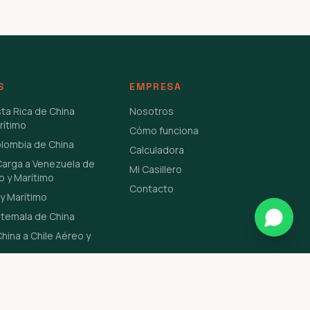
S
EMPRESA
sta Rica de China
Nosotros
rítimo
Cómo funciona
olombia de China
Calculadora
Carga a Venezuela de
Mi Casillero
o y Marítimo
Contacto
y Marítimo
atemala de China
hina a Chile Aéreo y