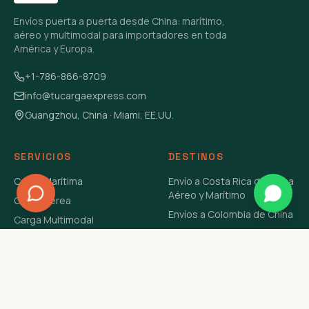
Envíos puerta a puerta desde China: marítimo,
aéreo y multimodal para importadores en toda
América y Europa.
+1-786-866-8709
info@tucargaexpress.com
Guangzhou, China · Miami, EE.UU.
SERVICIOS
DESTINOS
Carga Marítima
Envío a Costa Rica de China
Aéreo y Marítimo
Carga Aérea
Envíos a Colombia de China
Carga Multimodal
Envíos de Carga a
Carga Consolidada LCL
Venezuela de China Aéreo y
Carga Peligrosa
Marítimo
Envío de Contenedores
USA Aéreo y Marítimo
Envío a Guatemala de China