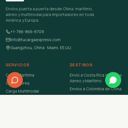
Envíos puerta a puerta desde China: marítimo,
aéreo y multimodal para importadores en toda
América y Europa.
+1-786-866-8709
info@tucargaexpress.com
Guangzhou, China · Miami, EE.UU.
SERVICIOS
DESTINOS
Carga Marítima
Envío a Costa Rica de China
Aéreo y Marítimo
Carga Aérea
Envíos a Colombia de China
Carga Multimodal
Envíos de Carga a
Carga Consolidada LCL
Venezuela de China Aéreo y
Carga Peligrosa
Marítimo
Envío de Contenedores
USA Aéreo y Marítimo
Envío a Guatemala de China