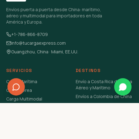
Envíos puerta a puerta desde China: marítimo,
aéreo y multimodal para importadores en toda
América y Europa.
+1-786-866-8709
info@tucargaexpress.com
Guangzhou, China · Miami, EE.UU.
SERVICIOS
DESTINOS
Carga Marítima
Envío a Costa Rica de China
Aéreo y Marítimo
Carga Aérea
Envíos a Colombia de China
Carga Multimodal
Envíos de Carga a
Carga Consolidada LCL
Venezuela de China Aéreo y
Carga Peligrosa
Marítimo
Envío de Contenedores
USA Aéreo y Marítimo
Envío a Guatemala de China