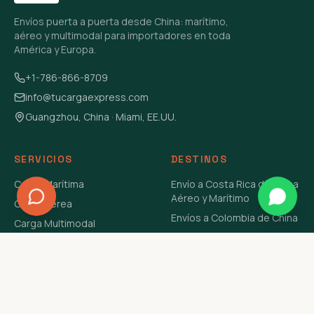
Envíos puerta a puerta desde China: marítimo,
aéreo y multimodal para importadores en toda
América y Europa.
+1-786-866-8709
info@tucargaexpress.com
Guangzhou, China · Miami, EE.UU.
SERVICIOS
DESTINOS
Carga Marítima
Envío a Costa Rica de China
Aéreo y Marítimo
Carga Aérea
Envíos a Colombia de China
Carga Multimodal
Envíos de Carga a
Carga Consolidada LCL
Venezuela de China Aéreo y
Carga Peligrosa
Marítimo
Envío de Contenedores
USA Aéreo y Marítimo
Envío a Guatemala de China