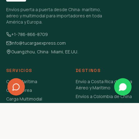
Envíos puerta a puerta desde China: marítimo,
aéreo y multimodal para importadores en toda
América y Europa.
+1-786-866-8709
info@tucargaexpress.com
Guangzhou, China · Miami, EE.UU.
SERVICIOS
DESTINOS
Carga Marítima
Envío a Costa Rica de China
Aéreo y Marítimo
Carga Aérea
Envíos a Colombia de China
Carga Multimodal
Envíos de Carga a
Carga Consolidada LCL
Venezuela de China Aéreo y
Carga Peligrosa
Marítimo
Envío de Contenedores
USA Aéreo y Marítimo
Envío a Guatemala de China