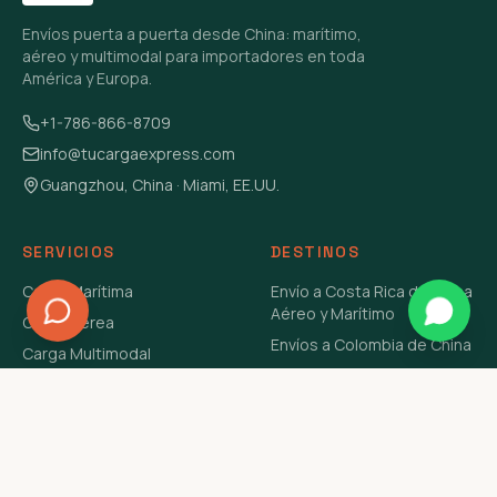
Envíos puerta a puerta desde China: marítimo,
aéreo y multimodal para importadores en toda
América y Europa.
+1-786-866-8709
info@tucargaexpress.com
Guangzhou, China · Miami, EE.UU.
SERVICIOS
DESTINOS
Carga Marítima
Envío a Costa Rica de China
Aéreo y Marítimo
Carga Aérea
Envíos a Colombia de China
Carga Multimodal
Envíos de Carga a
Carga Consolidada LCL
Venezuela de China Aéreo y
Carga Peligrosa
Marítimo
Envío de Contenedores
USA Aéreo y Marítimo
Envío a Guatemala de China