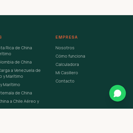
S
EMPRESA
sta Rica de China
Nosotros
rítimo
Cómo funciona
olombia de China
Calculadora
Carga a Venezuela de
Mi Casillero
o y Marítimo
Contacto
y Marítimo
atemala de China
hina a Chile Aéreo y