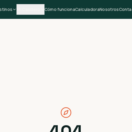
stinos
Mi Casillero
Cómo funciona
Calculadora
Nosotros
Conta
404