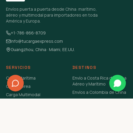
Envíos puerta a puerta desde China: marítimo,
aéreo y multimodal para importadores en toda
América y Europa.
+1-786-866-8709
info@tucargaexpress.com
Guangzhou, China · Miami, EE.UU.
SERVICIOS
DESTINOS
Carga Marítima
Envío a Costa Rica de China
Aéreo y Marítimo
Carga Aérea
Envíos a Colombia de China
Carga Multimodal
Envíos de Carga a
Carga Consolidada LCL
Venezuela de China Aéreo y
Carga Peligrosa
Marítimo
Envío de Contenedores
USA Aéreo y Marítimo
Envío a Guatemala de China