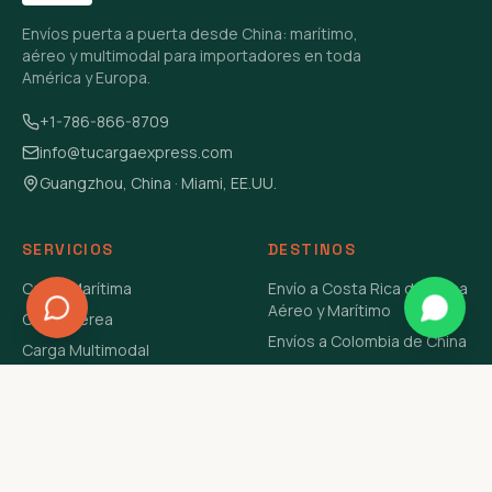
Envíos puerta a puerta desde China: marítimo,
aéreo y multimodal para importadores en toda
América y Europa.
+1-786-866-8709
info@tucargaexpress.com
Guangzhou, China · Miami, EE.UU.
SERVICIOS
DESTINOS
Carga Marítima
Envío a Costa Rica de China
Aéreo y Marítimo
Carga Aérea
Envíos a Colombia de China
Carga Multimodal
Envíos de Carga a
Carga Consolidada LCL
Venezuela de China Aéreo y
Carga Peligrosa
Marítimo
Envío de Contenedores
USA Aéreo y Marítimo
Envío a Guatemala de China