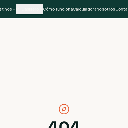
stinos
Mi Casillero
Cómo funciona
Calculadora
Nosotros
Conta
404