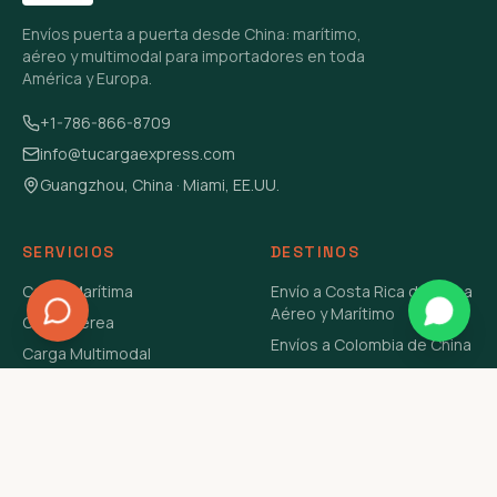
Envíos puerta a puerta desde China: marítimo,
aéreo y multimodal para importadores en toda
América y Europa.
+1-786-866-8709
info@tucargaexpress.com
Guangzhou, China · Miami, EE.UU.
SERVICIOS
DESTINOS
Carga Marítima
Envío a Costa Rica de China
Aéreo y Marítimo
Carga Aérea
Envíos a Colombia de China
Carga Multimodal
Envíos de Carga a
Carga Consolidada LCL
Venezuela de China Aéreo y
Carga Peligrosa
Marítimo
Envío de Contenedores
USA Aéreo y Marítimo
Envío a Guatemala de China