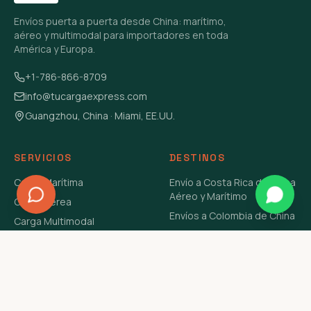
Envíos puerta a puerta desde China: marítimo,
aéreo y multimodal para importadores en toda
América y Europa.
+1-786-866-8709
info@tucargaexpress.com
Guangzhou, China · Miami, EE.UU.
SERVICIOS
DESTINOS
Carga Marítima
Envío a Costa Rica de China
Aéreo y Marítimo
Carga Aérea
Envíos a Colombia de China
Carga Multimodal
Envíos de Carga a
Carga Consolidada LCL
Venezuela de China Aéreo y
Carga Peligrosa
Marítimo
Envío de Contenedores
USA Aéreo y Marítimo
Envío a Guatemala de China