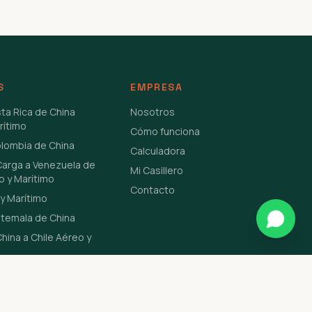
S
EMPRESA
sta Rica de China
Nosotros
rítimo
Cómo funciona
olombia de China
Calculadora
Carga a Venezuela de
Mi Casillero
o y Marítimo
Contacto
y Marítimo
atemala de China
hina a Chile Aéreo y