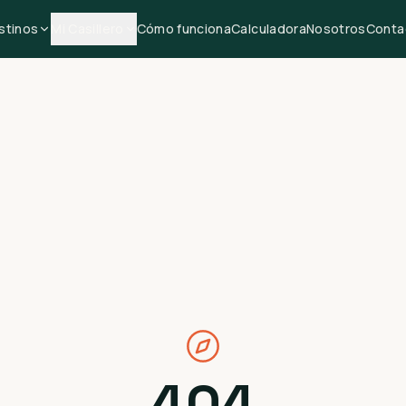
stinos
Mi Casillero
Cómo funciona
Calculadora
Nosotros
Conta
404