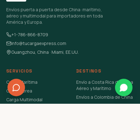
Envíos puerta a puerta desde China: marítimo,
aéreo y multimodal para importadores en toda
América y Europa.
+1-786-866-8709
info@tucargaexpress.com
Guangzhou, China · Miami, EE.UU.
SERVICIOS
DESTINOS
Carga Marítima
Envío a Costa Rica de China
Aéreo y Marítimo
Carga Aérea
Envíos a Colombia de China
Carga Multimodal
Envíos de Carga a
Carga Consolidada LCL
Venezuela de China Aéreo y
Carga Peligrosa
Marítimo
Envío de Contenedores
USA Aéreo y Marítimo
Envío a Guatemala de China