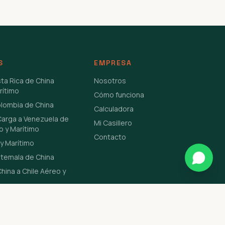
S
EMPRESA
sta Rica de China
Nosotros
rítimo
Cómo funciona
olombia de China
Calculadora
Carga a Venezuela de
Mi Casillero
o y Marítimo
Contacto
y Marítimo
atemala de China
hina a Chile Aéreo y