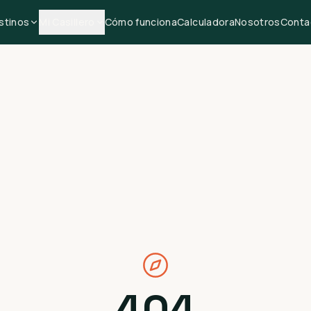
stinos
Mi Casillero
Cómo funciona
Calculadora
Nosotros
Conta
404