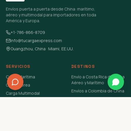
Envíos puerta a puerta desde China: marítimo,
aéreo y multimodal para importadores en toda
América y Europa.
+1-786-866-8709
info@tucargaexpress.com
Guangzhou, China · Miami, EE.UU.
SERVICIOS
DESTINOS
Carga Marítima
Envío a Costa Rica de China
Aéreo y Marítimo
Carga Aérea
Envíos a Colombia de China
Carga Multimodal
Envíos de Carga a
Carga Consolidada LCL
Venezuela de China Aéreo y
Carga Peligrosa
Marítimo
Envío de Contenedores
USA Aéreo y Marítimo
Envío a Guatemala de China