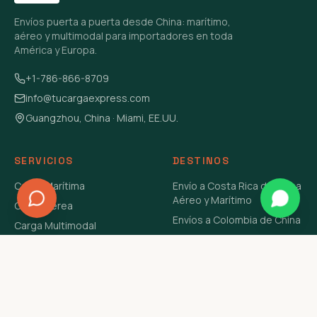
Envíos puerta a puerta desde China: marítimo,
aéreo y multimodal para importadores en toda
América y Europa.
+1-786-866-8709
info@tucargaexpress.com
Guangzhou, China · Miami, EE.UU.
SERVICIOS
DESTINOS
Carga Marítima
Envío a Costa Rica de China
Aéreo y Marítimo
Carga Aérea
Envíos a Colombia de China
Carga Multimodal
Envíos de Carga a
Carga Consolidada LCL
Venezuela de China Aéreo y
Carga Peligrosa
Marítimo
Envío de Contenedores
USA Aéreo y Marítimo
Envío a Guatemala de China