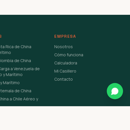
S
EMPRESA
sta Rica de China
Nosotros
rítimo
Cómo funciona
olombia de China
Calculadora
Carga a Venezuela de
Mi Casillero
o y Marítimo
Contacto
y Marítimo
atemala de China
hina a Chile Aéreo y