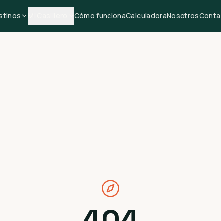
stinos
Mi Casillero
Cómo funciona
Calculadora
Nosotros
Conta
404