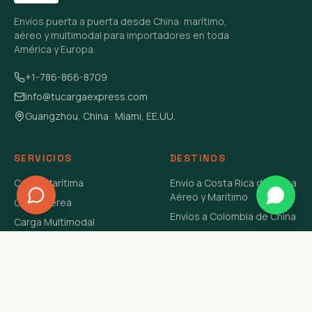
Envíos puerta a puerta desde China: marítimo,
aéreo y multimodal para importadores en toda
América y Europa.
+1-786-866-8709
info@tucargaexpress.com
Guangzhou, China · Miami, EE.UU.
SERVICIOS
DESTINOS
Carga Marítima
Envío a Costa Rica de China
Aéreo y Marítimo
Carga Aérea
Envíos a Colombia de China
Carga Multimodal
Envíos de Carga a
Carga Consolidada LCL
Venezuela de China Aéreo y
Carga Peligrosa
Marítimo
Envío de Contenedores
USA Aéreo y Marítimo
Envío a Guatemala de China