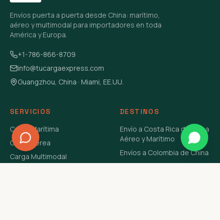
Envíos puerta a puerta desde China: marítimo,
aéreo y multimodal para importadores en toda
América y Europa.
+1-786-866-8709
info@tucargaexpress.com
Guangzhou, China · Miami, EE.UU.
SERVICIOS
DESTINOS
Carga Marítima
Envío a Costa Rica de China
Aéreo y Marítimo
Carga Aérea
Envíos a Colombia de China
Carga Multimodal
Envíos de Carga a
Carga Consolidada LCL
Venezuela de China Aéreo y
Carga Peligrosa
Marítimo
Envío de Contenedores
USA Aéreo y Marítimo
Envío a Guatemala de China