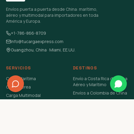
Envíos puerta a puerta desde China: marítimo,
aéreo y multimodal para importadores en toda
América y Europa.
+1-786-866-8709
info@tucargaexpress.com
Guangzhou, China · Miami, EE.UU.
SERVICIOS
DESTINOS
Carga Marítima
Envío a Costa Rica de China
Aéreo y Marítimo
Carga Aérea
Envíos a Colombia de China
Carga Multimodal
Envíos de Carga a
Carga Consolidada LCL
Venezuela de China Aéreo y
Carga Peligrosa
Marítimo
Envío de Contenedores
USA Aéreo y Marítimo
Envío a Guatemala de China