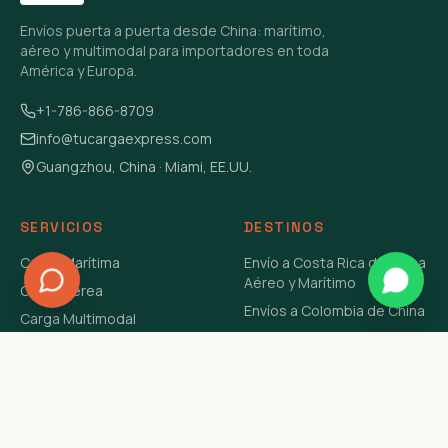
Envíos puerta a puerta desde China: marítimo,
aéreo y multimodal para importadores en toda
América y Europa.
+1-786-866-8709
info@tucargaexpress.com
Guangzhou, China · Miami, EE.UU.
SERVICIOS
DESTINOS
Carga Marítima
Envío a Costa Rica de China
Aéreo y Marítimo
Carga Aérea
Envíos a Colombia de China
Carga Multimodal
Envíos de Carga a
Carga Consolidada LCL
Venezuela de China Aéreo y
Carga Peligrosa
Marítimo
Envío de Contenedores
USA Aéreo y Marítimo
Envío a Guatemala de China