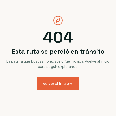
404
Esta ruta se perdió en tránsito
La página que buscas no existe o fue movida. Vuelve al inicio
para seguir explorando.
Volver al inicio