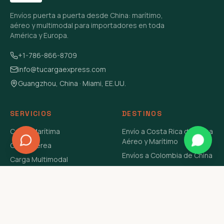
Envíos puerta a puerta desde China: marítimo,
aéreo y multimodal para importadores en toda
América y Europa.
+1-786-866-8709
info@tucargaexpress.com
Guangzhou, China · Miami, EE.UU.
SERVICIOS
DESTINOS
Carga Marítima
Envío a Costa Rica de China
Aéreo y Marítimo
Carga Aérea
Envíos a Colombia de China
Carga Multimodal
Envíos de Carga a
Carga Consolidada LCL
Venezuela de China Aéreo y
Carga Peligrosa
Marítimo
Envío de Contenedores
USA Aéreo y Marítimo
Envío a Guatemala de China