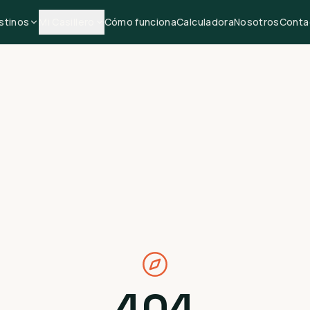
stinos
Mi Casillero
Cómo funciona
Calculadora
Nosotros
Conta
404