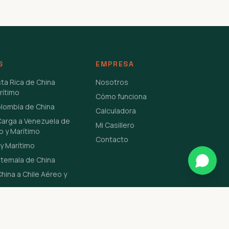
S
EMPRESA
sta Rica de China
Nosotros
rítimo
Cómo funciona
olombia de China
Calculadora
Carga a Venezuela de
Mi Casillero
o y Marítimo
Contacto
y Marítimo
atemala de China
hina a Chile Aéreo y