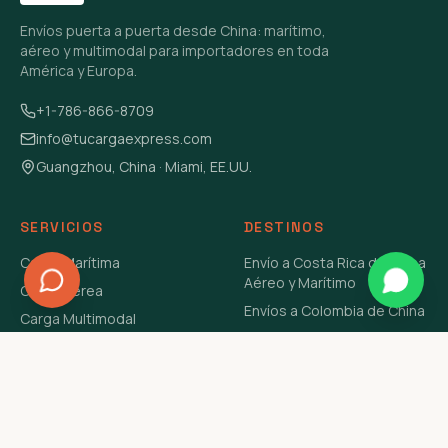
Envíos puerta a puerta desde China: marítimo,
aéreo y multimodal para importadores en toda
América y Europa.
+1-786-866-8709
info@tucargaexpress.com
Guangzhou, China · Miami, EE.UU.
SERVICIOS
DESTINOS
Carga Marítima
Envío a Costa Rica de China
Aéreo y Marítimo
Carga Aérea
Envíos a Colombia de China
Carga Multimodal
Envíos de Carga a
Carga Consolidada LCL
Venezuela de China Aéreo y
Carga Peligrosa
Marítimo
Envío de Contenedores
USA Aéreo y Marítimo
Envío a Guatemala de China