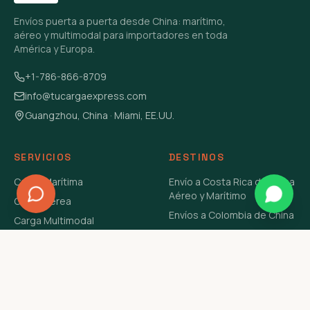
Envíos puerta a puerta desde China: marítimo,
aéreo y multimodal para importadores en toda
América y Europa.
+1-786-866-8709
info@tucargaexpress.com
Guangzhou, China · Miami, EE.UU.
SERVICIOS
DESTINOS
Carga Marítima
Envío a Costa Rica de China
Aéreo y Marítimo
Carga Aérea
Envíos a Colombia de China
Carga Multimodal
Envíos de Carga a
Carga Consolidada LCL
Venezuela de China Aéreo y
Carga Peligrosa
Marítimo
Envío de Contenedores
USA Aéreo y Marítimo
Envío a Guatemala de China