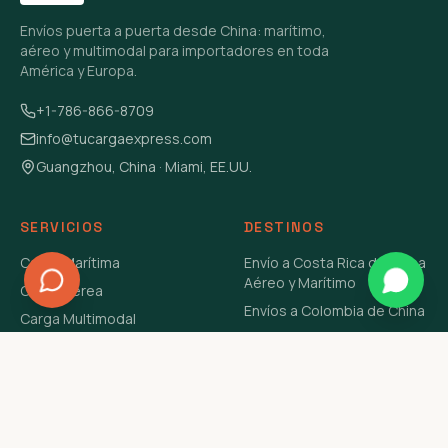
Envíos puerta a puerta desde China: marítimo,
aéreo y multimodal para importadores en toda
América y Europa.
+1-786-866-8709
info@tucargaexpress.com
Guangzhou, China · Miami, EE.UU.
SERVICIOS
DESTINOS
Carga Marítima
Envío a Costa Rica de China
Aéreo y Marítimo
Carga Aérea
Envíos a Colombia de China
Carga Multimodal
Envíos de Carga a
Carga Consolidada LCL
Venezuela de China Aéreo y
Carga Peligrosa
Marítimo
Envío de Contenedores
USA Aéreo y Marítimo
Envío a Guatemala de China