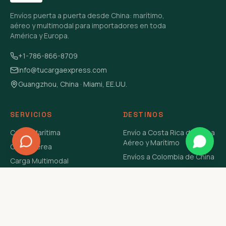
Envíos puerta a puerta desde China: marítimo,
aéreo y multimodal para importadores en toda
América y Europa.
+1-786-866-8709
info@tucargaexpress.com
Guangzhou, China · Miami, EE.UU.
SERVICIOS
DESTINOS
Carga Marítima
Envío a Costa Rica de China
Aéreo y Marítimo
Carga Aérea
Envíos a Colombia de China
Carga Multimodal
Envíos de Carga a
Carga Consolidada LCL
Venezuela de China Aéreo y
Carga Peligrosa
Marítimo
Envío de Contenedores
USA Aéreo y Marítimo
Envío a Guatemala de China