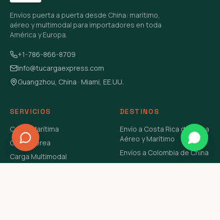
Envíos puerta a puerta desde China: marítimo,
aéreo y multimodal para importadores en toda
América y Europa.
+1-786-866-8709
info@tucargaexpress.com
Guangzhou, China · Miami, EE.UU.
SERVICIOS
DESTINOS
Carga Marítima
Envío a Costa Rica de China
Aéreo y Marítimo
Carga Aérea
Envíos a Colombia de China
Carga Multimodal
Envíos de Carga a
Carga Consolidada LCL
Venezuela de China Aéreo y
Carga Peligrosa
Marítimo
Envío de Contenedores
USA Aéreo y Marítimo
Envío a Guatemala de China