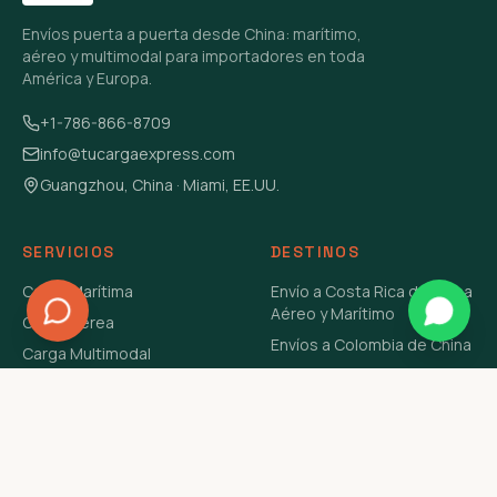
Envíos puerta a puerta desde China: marítimo,
aéreo y multimodal para importadores en toda
América y Europa.
+1-786-866-8709
info@tucargaexpress.com
Guangzhou, China · Miami, EE.UU.
SERVICIOS
DESTINOS
Carga Marítima
Envío a Costa Rica de China
Aéreo y Marítimo
Carga Aérea
Envíos a Colombia de China
Carga Multimodal
Envíos de Carga a
Carga Consolidada LCL
Venezuela de China Aéreo y
Carga Peligrosa
Marítimo
Envío de Contenedores
USA Aéreo y Marítimo
Envío a Guatemala de China