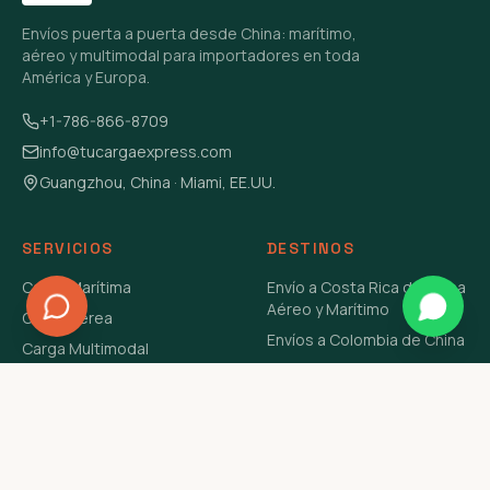
Envíos puerta a puerta desde China: marítimo,
aéreo y multimodal para importadores en toda
América y Europa.
+1-786-866-8709
info@tucargaexpress.com
Guangzhou, China · Miami, EE.UU.
SERVICIOS
DESTINOS
Carga Marítima
Envío a Costa Rica de China
Aéreo y Marítimo
Carga Aérea
Envíos a Colombia de China
Carga Multimodal
Envíos de Carga a
Carga Consolidada LCL
Venezuela de China Aéreo y
Carga Peligrosa
Marítimo
Envío de Contenedores
USA Aéreo y Marítimo
Envío a Guatemala de China