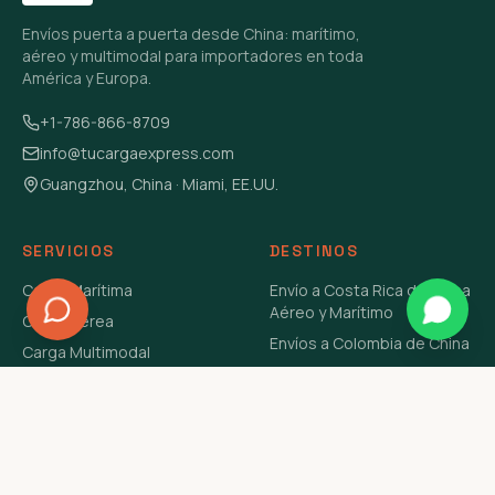
Envíos puerta a puerta desde China: marítimo,
aéreo y multimodal para importadores en toda
América y Europa.
+1-786-866-8709
info@tucargaexpress.com
Guangzhou, China · Miami, EE.UU.
SERVICIOS
DESTINOS
Carga Marítima
Envío a Costa Rica de China
Aéreo y Marítimo
Carga Aérea
Envíos a Colombia de China
Carga Multimodal
Envíos de Carga a
Carga Consolidada LCL
Venezuela de China Aéreo y
Carga Peligrosa
Marítimo
Envío de Contenedores
USA Aéreo y Marítimo
Envío a Guatemala de China