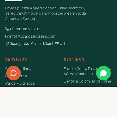
Envíos puerta a puerta desde China: marítimo,
aéreo y multimodal para importadores en toda
América y Europa.
+1-786-866-8709
info@tucargaexpress.com
Guangzhou, China · Miami, EE.UU.
SERVICIOS
DESTINOS
Carga Marítima
Envío a Costa Rica de China
Aéreo y Marítimo
Carga Aérea
Envíos a Colombia de China
Carga Multimodal
Envíos de Carga a
Carga Consolidada LCL
Venezuela de China Aéreo y
Carga Peligrosa
Marítimo
Envío de Contenedores
USA Aéreo y Marítimo
Envío a Guatemala de China