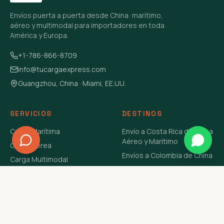
Envíos puerta a puerta desde China: marítimo,
aéreo y multimodal para importadores en toda
América y Europa.
+1-786-866-8709
info@tucargaexpress.com
Guangzhou, China · Miami, EE.UU.
SERVICIOS
DESTINOS
Carga Marítima
Envío a Costa Rica de China
Aéreo y Marítimo
Carga Aérea
Envíos a Colombia de China
Carga Multimodal
Envíos de Carga a
Carga Consolidada LCL
Venezuela de China Aéreo y
Carga Peligrosa
Marítimo
Envío de Contenedores
USA Aéreo y Marítimo
Envío a Guatemala de China