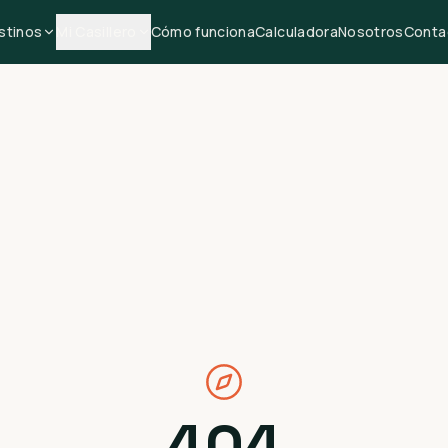
stinos
Mi Casillero
Cómo funciona
Calculadora
Nosotros
Conta
404