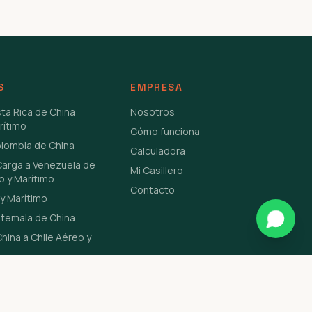
S
EMPRESA
sta Rica de China
Nosotros
rítimo
Cómo funciona
olombia de China
Calculadora
Carga a Venezuela de
Mi Casillero
o y Marítimo
Contacto
y Marítimo
atemala de China
hina a Chile Aéreo y