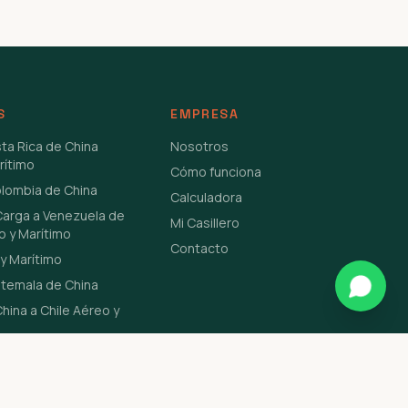
S
EMPRESA
sta Rica de China
Nosotros
rítimo
Cómo funciona
olombia de China
Calculadora
Carga a Venezuela de
Mi Casillero
o y Marítimo
Contacto
y Marítimo
atemala de China
hina a Chile Aéreo y