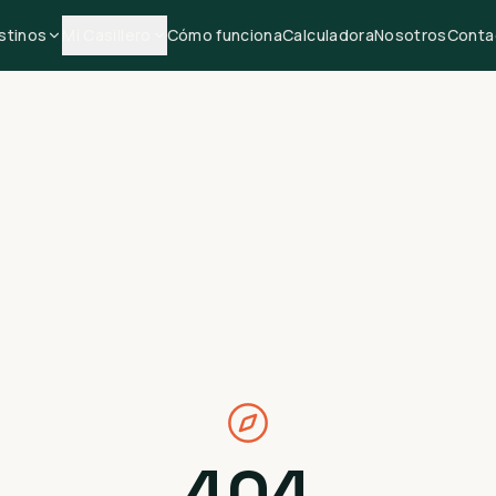
stinos
Mi Casillero
Cómo funciona
Calculadora
Nosotros
Conta
404