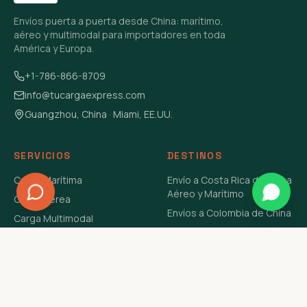
Envíos puerta a puerta desde China: marítimo,
aéreo y multimodal para importadores en toda
América y Europa.
+1-786-866-8709
info@tucargaexpress.com
Guangzhou, China · Miami, EE.UU.
SERVICIOS
DESTINOS
Carga Marítima
Envío a Costa Rica de China
Aéreo y Marítimo
Carga Aérea
Envíos a Colombia de China
Carga Multimodal
Envíos de Carga a
Carga Consolidada LCL
Venezuela de China Aéreo y
Carga Peligrosa
Marítimo
Envío de Contenedores
USA Aéreo y Marítimo
Envío a Guatemala de China