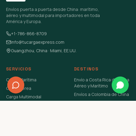
Envíos puerta a puerta desde China: marítimo,
aéreo y multimodal para importadores en toda
América y Europa.
+1-786-866-8709
info@tucargaexpress.com
Guangzhou, China · Miami, EE.UU.
SERVICIOS
DESTINOS
Carga Marítima
Envío a Costa Rica de China
Aéreo y Marítimo
Carga Aérea
Envíos a Colombia de China
Carga Multimodal
Envíos de Carga a
Carga Consolidada LCL
Venezuela de China Aéreo y
Carga Peligrosa
Marítimo
Envío de Contenedores
USA Aéreo y Marítimo
Envío a Guatemala de China