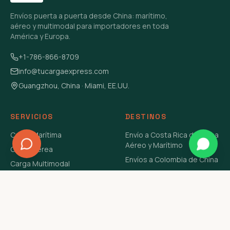
Envíos puerta a puerta desde China: marítimo,
aéreo y multimodal para importadores en toda
América y Europa.
+1-786-866-8709
info@tucargaexpress.com
Guangzhou, China · Miami, EE.UU.
SERVICIOS
DESTINOS
Carga Marítima
Envío a Costa Rica de China
Aéreo y Marítimo
Carga Aérea
Envíos a Colombia de China
Carga Multimodal
Envíos de Carga a
Carga Consolidada LCL
Venezuela de China Aéreo y
Carga Peligrosa
Marítimo
Envío de Contenedores
USA Aéreo y Marítimo
Envío a Guatemala de China