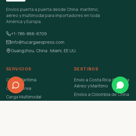
Envíos puerta a puerta desde China: marítimo,
aéreo y multimodal para importadores en toda
América y Europa.
+1-786-866-8709
info@tucargaexpress.com
Guangzhou, China · Miami, EE.UU.
SERVICIOS
DESTINOS
Carga Marítima
Envío a Costa Rica de China
Aéreo y Marítimo
Carga Aérea
Envíos a Colombia de China
Carga Multimodal
Envíos de Carga a
Carga Consolidada LCL
Venezuela de China Aéreo y
Carga Peligrosa
Marítimo
Envío de Contenedores
USA Aéreo y Marítimo
Envío a Guatemala de China