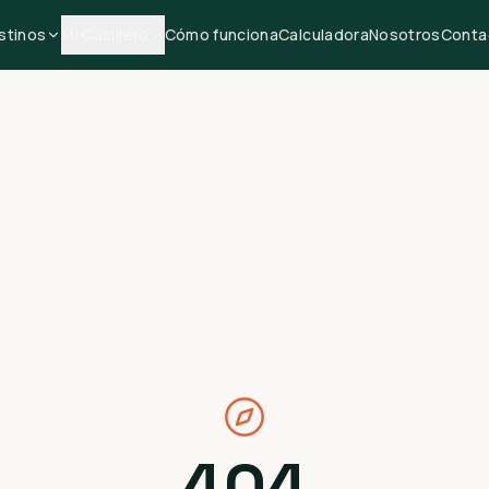
stinos
Mi Casillero
Cómo funciona
Calculadora
Nosotros
Conta
404