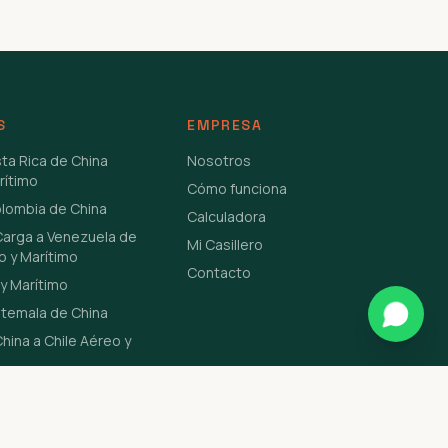
S
EMPRESA
sta Rica de China
Nosotros
rítimo
Cómo funciona
olombia de China
Calculadora
Carga a Venezuela de
Mi Casillero
o y Marítimo
Contacto
y Marítimo
atemala de China
hina a Chile Aéreo y