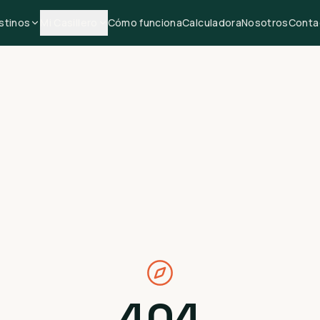
stinos
Mi Casillero
Cómo funciona
Calculadora
Nosotros
Conta
404