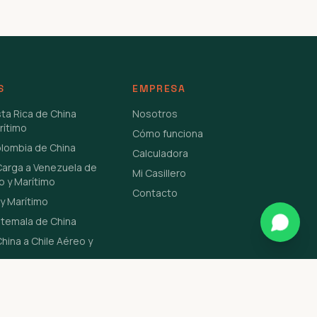
S
EMPRESA
sta Rica de China
Nosotros
rítimo
Cómo funciona
olombia de China
Calculadora
Carga a Venezuela de
Mi Casillero
o y Marítimo
Contacto
y Marítimo
atemala de China
hina a Chile Aéreo y