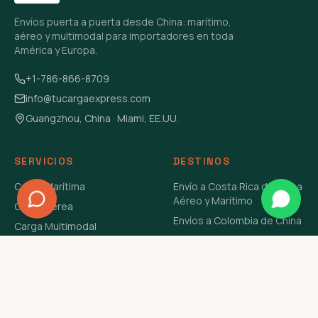
Envíos puerta a puerta desde China: marítimo,
aéreo y multimodal para importadores en toda
América y Europa.
+1-786-866-8709
info@tucargaexpress.com
Guangzhou, China · Miami, EE.UU.
SERVICIOS
DESTINOS
Carga Marítima
Envío a Costa Rica de China
Aéreo y Marítimo
Carga Aérea
Envíos a Colombia de China
Carga Multimodal
Envíos de Carga a
Carga Consolidada LCL
Venezuela de China Aéreo y
Carga Peligrosa
Marítimo
Envío de Contenedores
USA Aéreo y Marítimo
Envío a Guatemala de China