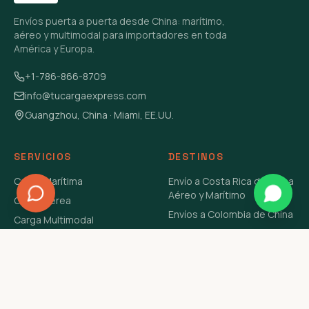
Envíos puerta a puerta desde China: marítimo,
aéreo y multimodal para importadores en toda
América y Europa.
+1-786-866-8709
info@tucargaexpress.com
Guangzhou, China · Miami, EE.UU.
SERVICIOS
DESTINOS
Carga Marítima
Envío a Costa Rica de China
Aéreo y Marítimo
Carga Aérea
Envíos a Colombia de China
Carga Multimodal
Envíos de Carga a
Carga Consolidada LCL
Venezuela de China Aéreo y
Carga Peligrosa
Marítimo
Envío de Contenedores
USA Aéreo y Marítimo
Envío a Guatemala de China