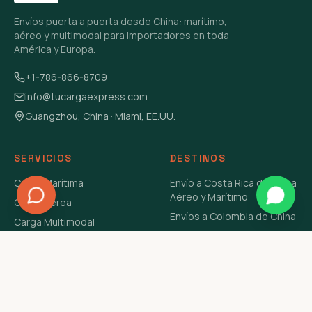
Envíos puerta a puerta desde China: marítimo,
aéreo y multimodal para importadores en toda
América y Europa.
+1-786-866-8709
info@tucargaexpress.com
Guangzhou, China · Miami, EE.UU.
SERVICIOS
DESTINOS
Carga Marítima
Envío a Costa Rica de China
Aéreo y Marítimo
Carga Aérea
Envíos a Colombia de China
Carga Multimodal
Envíos de Carga a
Carga Consolidada LCL
Venezuela de China Aéreo y
Carga Peligrosa
Marítimo
Envío de Contenedores
USA Aéreo y Marítimo
Envío a Guatemala de China