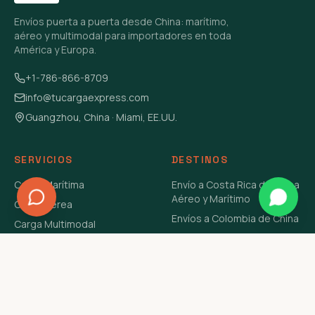
Envíos puerta a puerta desde China: marítimo,
aéreo y multimodal para importadores en toda
América y Europa.
+1-786-866-8709
info@tucargaexpress.com
Guangzhou, China · Miami, EE.UU.
SERVICIOS
DESTINOS
Carga Marítima
Envío a Costa Rica de China
Aéreo y Marítimo
Carga Aérea
Envíos a Colombia de China
Carga Multimodal
Envíos de Carga a
Carga Consolidada LCL
Venezuela de China Aéreo y
Carga Peligrosa
Marítimo
Envío de Contenedores
USA Aéreo y Marítimo
Envío a Guatemala de China