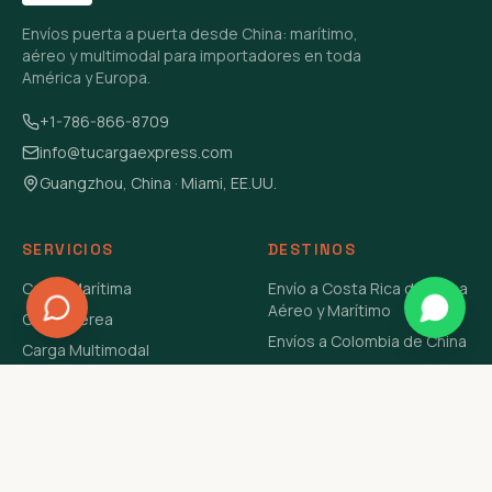
Envíos puerta a puerta desde China: marítimo,
aéreo y multimodal para importadores en toda
América y Europa.
+1-786-866-8709
info@tucargaexpress.com
Guangzhou, China · Miami, EE.UU.
SERVICIOS
DESTINOS
Carga Marítima
Envío a Costa Rica de China
Aéreo y Marítimo
Carga Aérea
Envíos a Colombia de China
Carga Multimodal
Envíos de Carga a
Carga Consolidada LCL
Venezuela de China Aéreo y
Carga Peligrosa
Marítimo
Envío de Contenedores
USA Aéreo y Marítimo
Envío a Guatemala de China